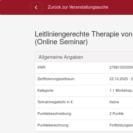
Zurück zur Veranstaltungssuche
Leitliniengerechte Therapie vo
(Online Seminar)
Allgemeine Angaben
VNR:
27681020250
Zertifizierungszeitraum:
22.10.2025 - 
Kategorie:
1.1 Workshop,
Teilnahmegebühr in €:
Keine
Punktebeschreibung:
2 Punkte
Punkteberechnung:
Fortbildungso