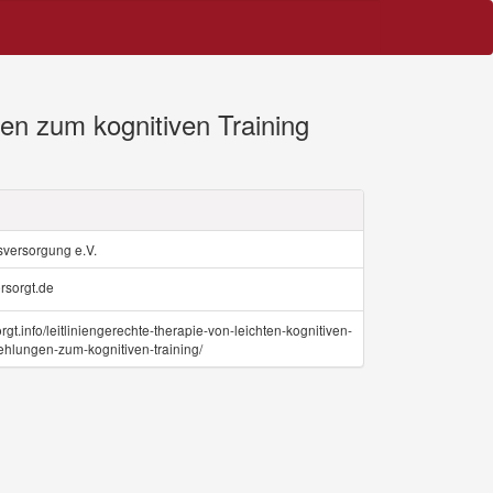
en zum kognitiven Training
sversorgung e.V.
rsorgt.de
sorgt.info/leitliniengerechte-therapie-von-leichten-kognitiven-
hlungen-zum-kognitiven-training/