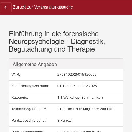
Zurück zur Veranstaltungssuche
Einführung in die forensische
Neuropsychologie - Diagnostik,
Begutachtung und Therapie
Allgemeine Angaben
VNR:
2768102025015320009
Zertifizierungszeitraum:
01.12.2025 - 01.12.2025
Kategorie:
1.1 Workshop, Seminar, Kurs
Teilnahmegebühr in €:
210 Euro / BDP Mitglieder 200 Euro
Punktebeschreibung:
8 Punkte
Punkteberechnung:
Fortbildungsordnung (PDF)