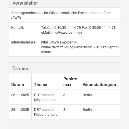
Veranstalter
Arbeitsgemeinschaft für Wissenschaftliche Psychotherapie Berlin
(AWP)
Kontakt:
Telefon: 0 30/30 11 14 76 Fax: 0 30/30 11 14 78
eMail: info@awp-berlin.de
Internetadresse:
https://www.awp-berlin-
online.de/fortbildung/uebersicht/37/139#blueprint-
details
Termine
Punkte
Datum
Thema
max.
Veranstaltungsort
28.11.2025
DBT-basierte
8
Berlin
Körpertherapie
29.11.2025
DBT-basierte
8
Berlin
Körpertherapie