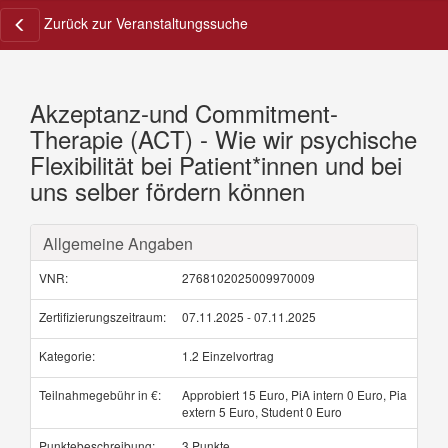
Zurück zur Veranstaltungssuche
Akzeptanz-und Commitment-
Therapie (ACT) - Wie wir psychische
Flexibilität bei Patient*innen und bei
uns selber fördern können
Allgemeine Angaben
VNR:
2768102025009970009
Zertifizierungszeitraum:
07.11.2025 - 07.11.2025
Kategorie:
1.2 Einzelvortrag
Teilnahmegebühr in €:
Approbiert 15 Euro, PiA intern 0 Euro, Pia
extern 5 Euro, Student 0 Euro
Punktebeschreibung:
3 Punkte